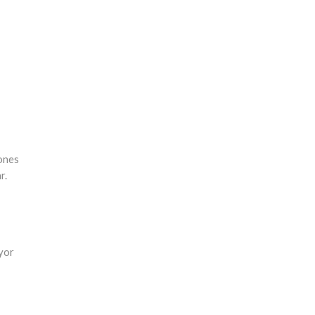
iones
r.
ayor