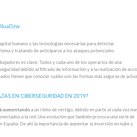
lIluaDzw
apital humano y las tecnologías necesarias para detectar
stema y tratando de anticiparse a los ataques potenciales.
rabajadores es clave. Todos y cada uno de los operarios de una
guridad debido al filtrado de información y a la realización de acc
eados tienen que conocer cuáles son las formas más seguras de actua
ZAS EN CIBERSEGURIDAD EN 2019?
stá aumentando
a un ritmo de vértigo, debido en parte al cada vez m
onectados a la red. Una evolución que también provoca una serie de
n España. De ahí la importancia de aumentar la inversión en nube y