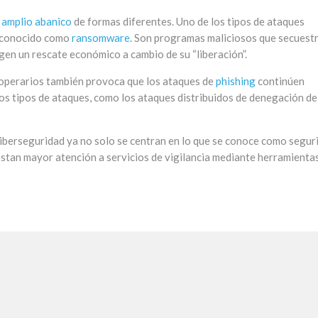
n
amplio abanico
de formas diferentes. Uno de los tipos de ataques
l conocido como
ransomware
. Son programas maliciosos que secuest
gen un rescate económico a cambio de su “liberación”.
s operarios también provoca que los ataques de
phishing
continúen
os tipos de ataques, como los ataques distribuidos de denegación de
ciberseguridad ya no solo se centran en lo que se conoce como segur
estan mayor atención a servicios de vigilancia mediante herramienta