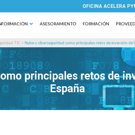
OFICINA ACELERA P
NFORMACIÓN
ASESORAMIENTO
FORMACIÓN
PROVEE
guridad TIC
>
Nube y ciberseguridad como principales retos de inversión de
omo principales retos de in
España