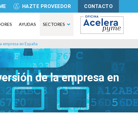
YME
HAZTE PROVEEDOR
CONTACTO
DORES
AYUDAS
SECTORES
 la empresa en España
versión de la empresa en