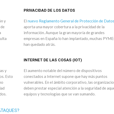
PRIVACIDAD DE LOS DATOS
ón y
El
nuevo Reglamento General de Protección de Dato
 de
aporta una mayor cobertura a la privacidad de la
a
información. Aunque la gran mayoría de grandes
ulta
empresas en España lo han implantado, muchas PYME
han quedado atrás.
INTERNET DE LAS COSAS (IOT)
as y
El aumento notable del número de dispositivos
os. Esto
conectados a Internet supone que hay más puntos
mo
vulnerables. En el ámbito corporativo, las organizaci
dad
deben prestar especial atención a la seguridad de aqu
dos.
equipos y tecnologías que se van sumando.
ATAQUES?