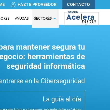
YME
HAZTE PROVEEDOR
CONTACTO
DORES
AYUDAS
SECTORES
para mantener segura tu
negocio: herramientas de
seguridad informática
entrarse en la Ciberseguridad
La guía al día
rreo electrónico y te iremos avisando de las próximas