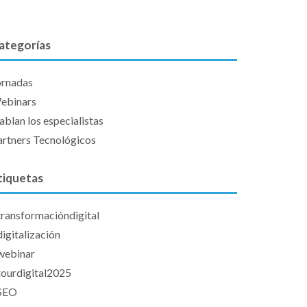
ategorías
ornadas
ebinars
blan los especialistas
artners Tecnológicos
tiquetas
transformacióndigital
igitalización
webinar
tourdigital2025
SEO