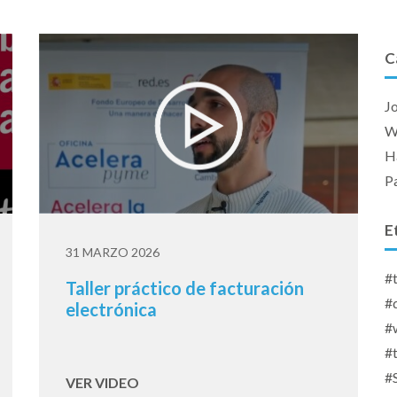
C
J
W
Ha
P
E
31 MARZO 2026
#
Taller práctico de facturación
#d
electrónica
#
#
#
VER VIDEO