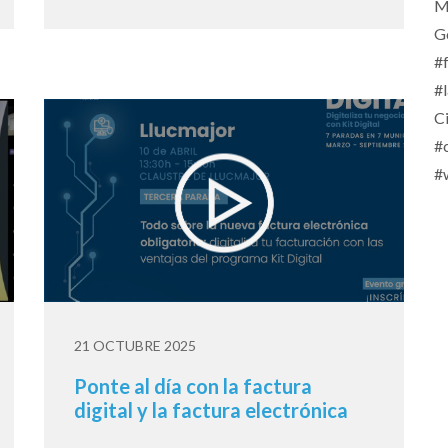
M
G
#
#
C
#
#
21 OCTUBRE 2025
Ponte al día con la factura
digital y la factura electrónica