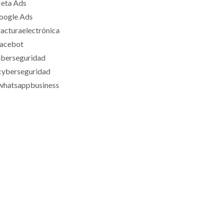
eta Ads
oogle Ads
facturaelectrónica
lacebot
iberseguridad
cyberseguridad
whatsappbusiness