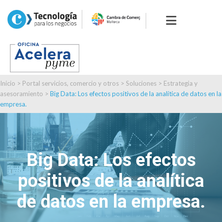
Inicio
>
Portal servicios, comercio y otros
>
Soluciones
>
Estrategia y
asesoramiento
>
Big Data: Los efectos positivos de la analítica de datos en la
empresa.
Big Data: Los efectos
positivos de la analítica
de datos en la empresa.