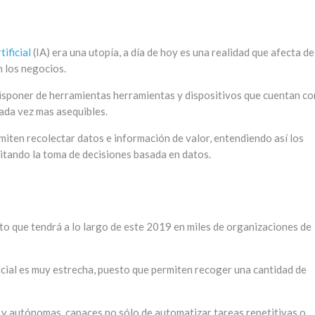
tificial
(IA) era una utopía, a día de hoy es una realidad que afecta de
n los negocios.
sponer de herramientas herramientas y dispositivos que cuentan co
ada vez mas asequibles.
rmiten recolectar datos e información de valor, entendiendo así los
litando la toma de decisiones basada en datos.
cto que tendrá a lo largo de este 2019 en miles de organizaciones de
ificial es muy estrecha, puesto que permiten recoger una cantidad de
s y autónomas, capaces no sólo de automatizar tareas repetitivas o