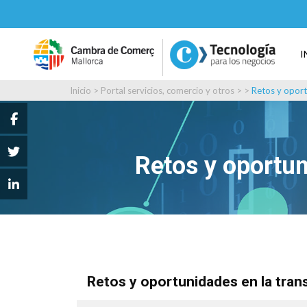
I
Inicio
>
Portal servicios, comercio y otros
> >
Retos y oport
Retos y oportun
Retos y oportunidades en la tran