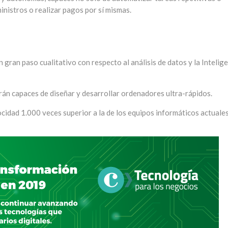
nistros o realizar pagos por sí mismas.
gran paso cualitativo con respecto al análisis de datos y la Intelig
rán capaces de diseñar y desarrollar ordenadores ultra-rápidos.
idad 1.000 veces superior a la de los equipos informáticos actuales