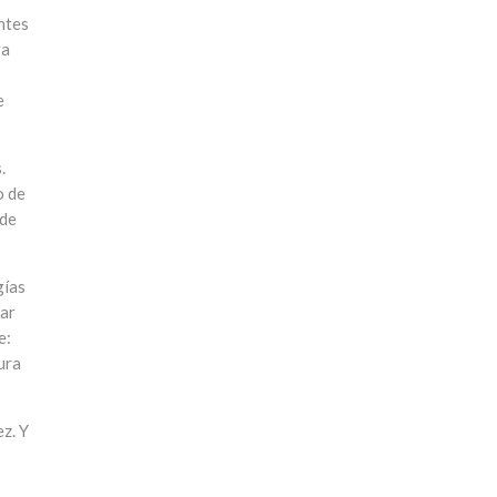
ntes
ra
e
.
o de
 de
gías
sar
e:
ura
z. Y