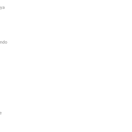
 ya
endo
e