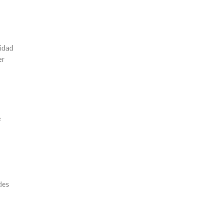
idad
er
e
des