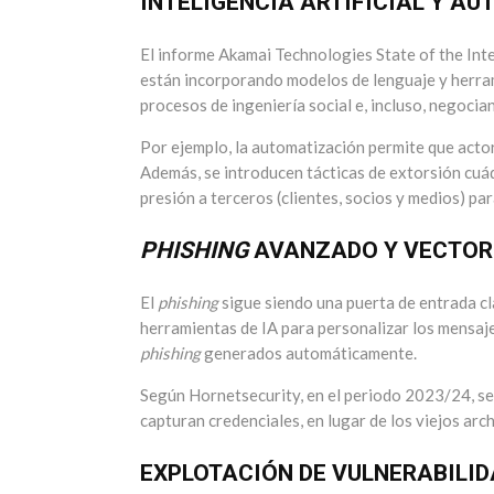
INTELIGENCIA ARTIFICIAL Y A
El informe Akamai Technologies State of the I
están incorporando modelos de lenguaje y herram
procesos de ingeniería social e, incluso, negocian
Por ejemplo, la automatización permite que acto
Además, se introducen tácticas de extorsión cuá
presión a terceros (clientes, socios y medios) pa
PHISHING
AVANZADO Y VECTO
El
phishing
sigue siendo una puerta de entrada cl
herramientas de IA para personalizar los mensaje
phishing
generados automáticamente.
Según Hornetsecurity, en el periodo 2023/24, se
capturan credenciales, en lugar de los viejos arc
EXPLOTACIÓN DE VULNERABILID