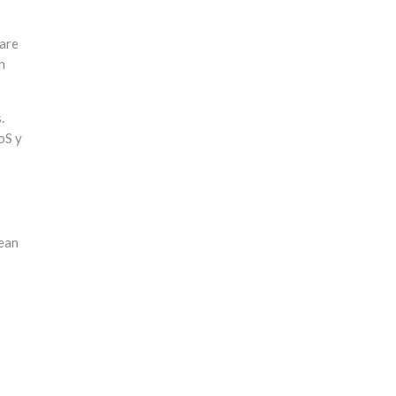
ware
n
.
oS y
lean