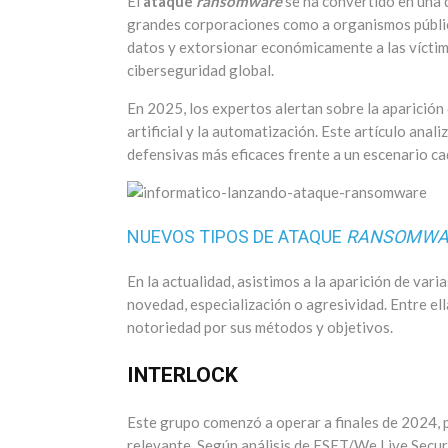
El
ataque
ransomware
se ha convertido en una 
grandes corporaciones como a organismos público
datos y extorsionar económicamente a las víctim
ciberseguridad global.
En 2025, los expertos alertan sobre la aparición 
artificial y la automatización. Este artículo ana
defensivas más eficaces frente a un escenario c
NUEVOS TIPOS DE ATAQUE
RANSOMWA
En la actualidad, asistimos a la aparición de vari
novedad, especialización o agresividad. Entre el
notoriedad por sus métodos y objetivos.
INTERLOCK
Este grupo comenzó a operar a finales de 2024, 
relevante. Según análisis de ESET/We Live Secur