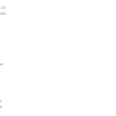
. El
bién
er
so
e.