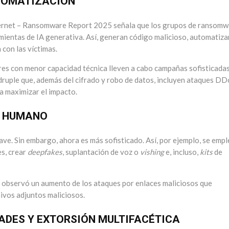
UTOMATIZACIÓN
nternet – Ransomware Report 2025 señala que los grupos de ransom
ientas de IA generativa. Así, generan código malicioso, automatiza
 con las víctimas.
res con menor capacidad técnica lleven a cabo campañas sofisticadas
druple que, además del cifrado y robo de datos, incluyen ataques DD
ra maximizar el impacto.
R HUMANO
ave. Sin embargo, ahora es más sofisticado. Así, por ejemplo, se emp
s, crear
deepfakes
, suplantación de voz o
vishing
e, incluso,
kits
de
 observó un aumento de los ataques por enlaces maliciosos que
hivos adjuntos maliciosos.
ADES Y EXTORSIÓN MULTIFACÉTICA