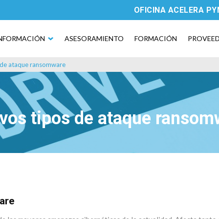
OFICINA ACELERA P
NFORMACIÓN
ASESORAMIENTO
FORMACIÓN
PROVEE
 de ataque ransomware
vos tipos de ataque ransom
are