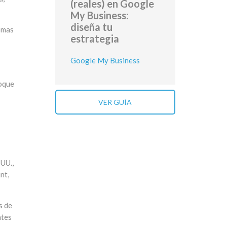
(reales) en Google
My Business:
diseña tu
emas
estrategia
Google My Business
foque
VER GUÍA
 UU.,
nt,
s de
ntes