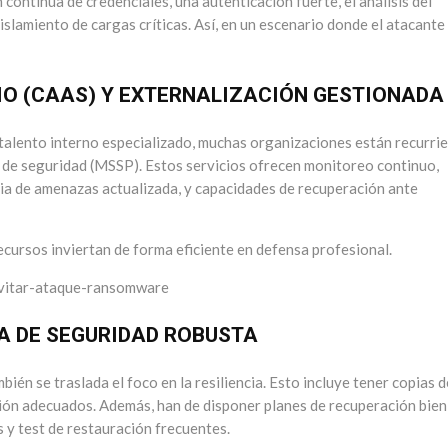
 continua de credenciales, una autenticación fuerte, el análisis del
slamiento de cargas críticas. Así, en un escenario donde el atacante
IO (CAAS) Y EXTERNALIZACIÓN GESTIONADA
 talento interno especializado, muchas organizaciones están recurri
de seguridad (MSSP). Estos servicios ofrecen monitoreo continuo,
cia de amenazas actualizada, y capacidades de recuperación ante
cursos inviertan de forma eficiente en defensa profesional.
IA DE SEGURIDAD ROBUSTA
ién se traslada el foco en la resiliencia. Esto incluye tener copias d
ción adecuados. Además, han de disponer planes de recuperación bien
 y test de restauración frecuentes.