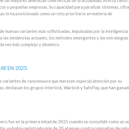
de las mayores amenazas cibernéticas de la actualidad. Afecta tanto 
s y pequeñas empresas. Su capacidad para paralizar sistemas, cifra
as lo ha posicionado como un reto prioritario en materia de
de nuevas variantes más sofisticadas, impulsadas por la inteligencia
liza las tendencias actuales, los métodos emergentes y las estrategias
ada vez más complejo y dinámico.
RE
EN 2025.
as variantes de
ransomware
que merecen especial atención por su
las, destacan los grupos Interlock, Warlock y SafePay, que han gana
pero fue en la primera mitad de 2025 cuando se consolidó como un a
ity, ya había registrado más de 20 ataques contra compañías de salu