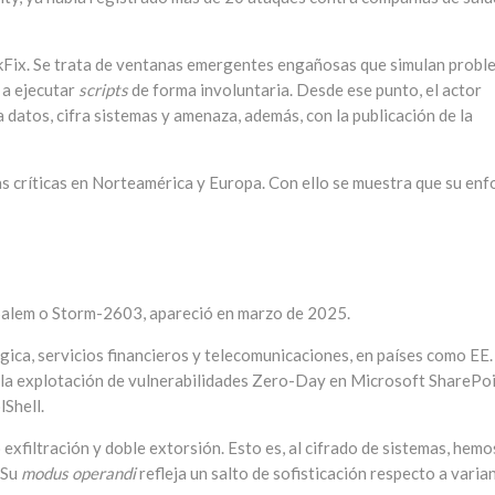
ckFix. Se trata de ventanas emergentes engañosas que simulan probl
 a ejecutar
scripts
de forma involuntaria. Desde ese punto, el actor
a datos, cifra sistemas y amenaza, además, con la publicación de la
as críticas en Norteamérica y Europa. Con ello se muestra que su en
Salem o Storm-2603, apareció en marzo de 2025.
ógica, servicios financieros y telecomunicaciones, en países como EE.
n la explotación de vulnerabilidades Zero-Day en Microsoft SharePoi
lShell.
exfiltración y doble extorsión. Esto es, al cifrado de sistemas, hemo
 Su
modus operandi
refleja un salto de sofisticación respecto a varia