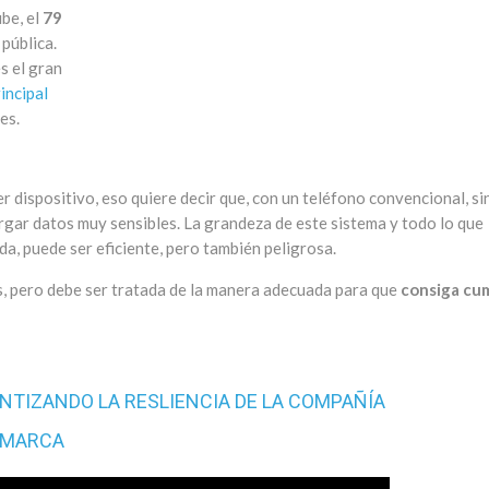
be, el
79
e
pública.
s el gran
incipal
es.
r dispositivo, eso quiere decir que, con un teléfono convencional, sin
gar datos muy sensibles. La grandeza de este sistema y todo lo que
a, puede ser eficiente, pero también peligrosa.
s, pero debe ser tratada de la manera adecuada para que
consiga cum
NTIZANDO LA RESLIENCIA DE LA COMPAÑÍA
U MARCA