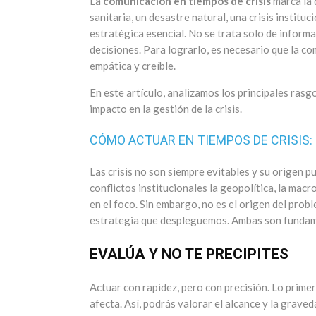
La
comunicación en tiempos de crisis
marca la 
sanitaria, un desastre natural, una crisis institu
estratégica esencial. No se trata solo de informar
decisiones. Para lograrlo, es necesario que la co
empática y creíble.
En este artículo, analizamos los principales rasg
impacto en la gestión de la crisis.
CÓMO ACTUAR EN TIEMPOS DE CRISIS
Las crisis no son siempre evitables y su origen p
conflictos institucionales la geopolítica, la mac
en el foco. Sin embargo, no es el origen del prob
estrategia que despleguemos. Ambas son fundamen
EVALÚA Y NO TE PRECIPITES
Actuar con rapidez, pero con precisión. Lo primer
afecta. Así, podrás valorar el alcance y la grav