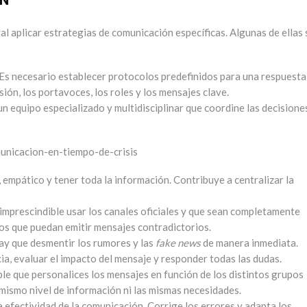
al aplicar estrategias de comunicación específicas. Algunas de ellas
 Es necesario establecer protocolos predefinidos para una respuesta
usión, los portavoces, los roles y los mensajes clave.
 un equipo especializado y multidisciplinar que coordine las decisione
, empático y tener toda la información. Contribuye a centralizar la
imprescindible usar los canales oficiales y que sean completamente
dos que puedan emitir mensajes contradictorios.
y que desmentir los rumores y las
fake news
de manera inmediata.
ia, evaluar el impacto del mensaje y responder todas las dudas.
ble que personalices los mensajes en función de los distintos grupos
 mismo nivel de información ni las mismas necesidades.
a efectividad de la comunicación. Corrige los errores y adapta los