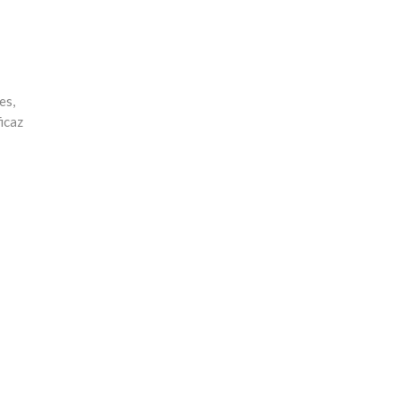
es,
icaz