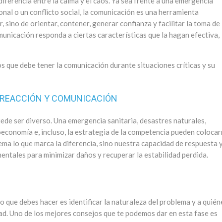
diferencia entre la calma y el caos. Ya sea frente a una emergencia
cional o un conflicto social, la comunicación es una herramienta
, sino de orientar, contener, generar confianza y facilitar la toma de
municación responda a ciertas características que la hagan efectiva,
os que debe tener la comunicación durante situaciones críticas y su
: REACCIÓN Y COMUNICACIÓN
uede ser diverso. Una emergencia sanitaria, desastres naturales,
roeconomía e, incluso, la estrategia de la competencia pueden coloca
lema lo que marca la diferencia, sino nuestra capacidad de respuesta y
tales para minimizar daños y recuperar la estabilidad perdida.
o que debes hacer es identificar la naturaleza del problema y a quién
edad. Uno de los mejores consejos que te podemos dar en esta fase es