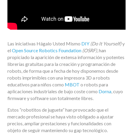
Las iniciativas Hágalo Usted Mismo
DIY
(Do It Yourself)
y
el
Open Source Robotics Foundation
(OSRF)
, han
propiciado la aparición de extensa información y potentes
librerías gratuitas para la creación y programación de
robots, de forma que a fecha de hoy disponemos desde
robots imprimibles con una impresora 3D a robots
educativos para niños como
MBOT
o robots para
aplicaciones industriales de bajo coste como
Dorna
, cuyo
firmware y software son totalmente libres.
Estos “robotitos de juguete” han provocado que el
mercado profesional se haya visto obligado a ajustar
precios, ampliar prestaciones y funcionalidades con
objeto de seguir manteniendo su gap tecnológico.