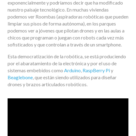
exponencialmente y podríamos decir que ha modificado
nuestro paisaje tecnológico. En muchas viviendas
podemos ver Roombas (aspiradoras robóticas que pueden
limpiar sus pisos de forma autónoma), en los parques
podemos ver a jóvenes que pilotan drones y en las aulas a
chicos que programan o juegan con robots cada vez más
sofisticados y que controlan a través de un smartphone.
Esta democratización de la robótica, se está produciendo
por el abaratamiento de la electrónica y por el uso de
sistemas embebidos como
Arduino
,
RaspBerry Pi
y
Beaglebone
, que están siendo utilizados para diseñar
drones y brazos articulados robóticos.