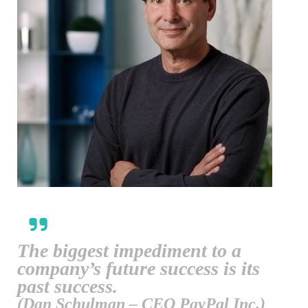
The biggest impediment to a
company’s future success is its
past success.
(Dan Schulman – CEO PayPal Inc.)