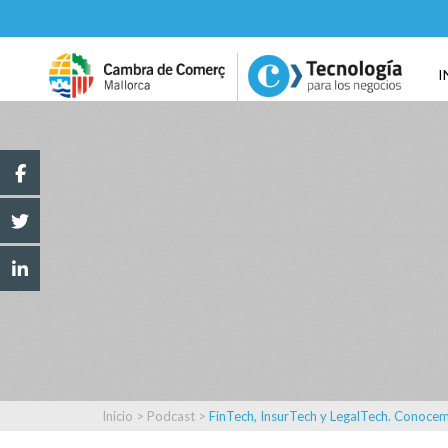
I
Inicio
>
Podcast
>
FinTech, InsurTech y LegalTech. Conocem