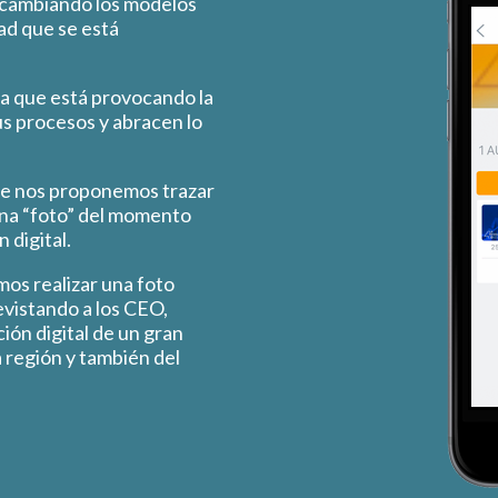
 cambiando los modelos
dad que se está
ra que está provocando la
s procesos y abracen lo
e nos proponemos trazar
una “foto” del momento
 digital.
os realizar una foto
evistando a los CEO,
ión digital de un gran
 región y también del