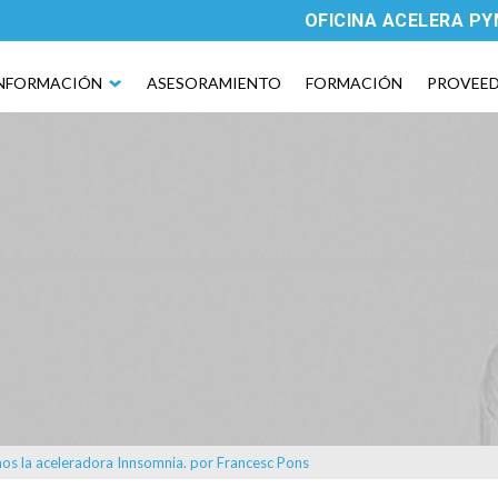
OFICINA ACELERA P
NFORMACIÓN
ASESORAMIENTO
FORMACIÓN
PROVEE
os la aceleradora Innsomnia. por Francesc Pons