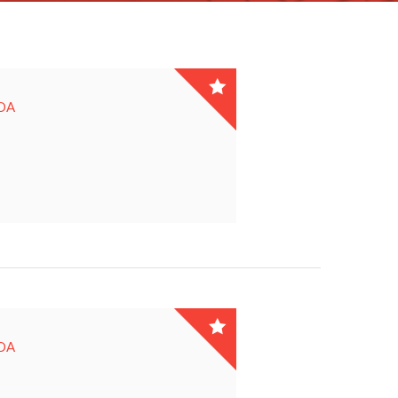
DA
DA