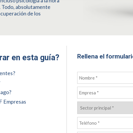
ncluso psicología a la hora
. Todo, absolutamente
recuperación de los
Rellena el formular
ar en esta guía?
ientes?
?
pago?
EF Empresas