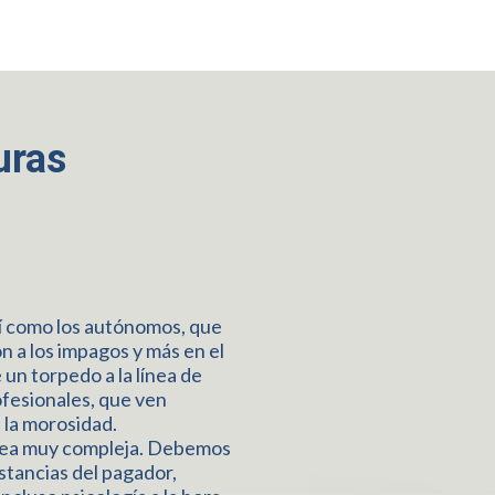
uras
í como los autónomos, que
n a los impagos y más en el
un torpedo a la línea de
ofesionales, que ven
e la morosidad.
area muy compleja. Debemos
stancias del pagador,